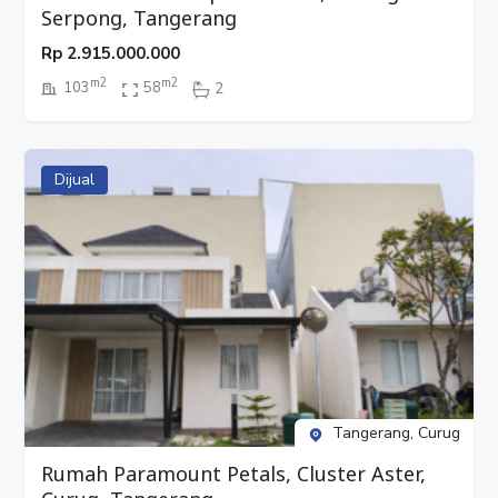
Serpong, Tangerang
Rp
2.915.000.000
m2
m2
103
58
2
Dijual
Tangerang, Curug
Rumah Paramount Petals, Cluster Aster,