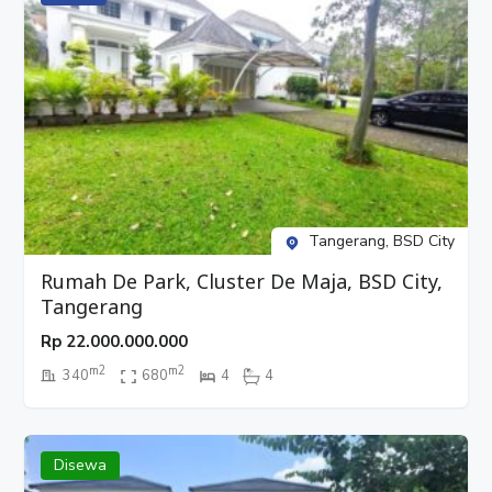
Tangerang, BSD City
Rumah De Park, Cluster De Maja, BSD City,
Tangerang
Rp
22.000.000.000
m2
m2
340
680
4
4
Disewa