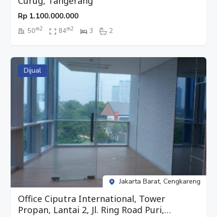
Curug, Tangerang
Rp
1.100.000.000
m2
m2
50
84
3
2
Dijual
Jakarta Barat, Cengkareng
Office Ciputra International, Tower
Propan, Lantai 2, Jl. Ring Road Puri,