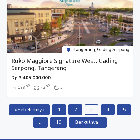
Tangerang, Gading Serpong
Ruko Maggiore Signature West, Gading
Serpong, Tangerang
Rp
3.405.000.000
m2
m2
199
72
3
« Sebelumnya
1
2
3
4
5
…
19
Berikutnya »