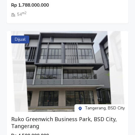
Cengkareng, Jakarta Barat
Rp
1.788.000.000
m2
54
Dijual
Tangerang, BSD City
Ruko Greenwich Business Park, BSD City,
Tangerang