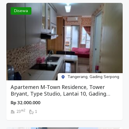
Disewa
Tangerang, Gading Serpong
Apartemen M-Town Residence, Tower
Bryant, Type Studio, Lantai 10, Gading
Serpong, Tangerang
Rp
32.000.000
m2
23
1