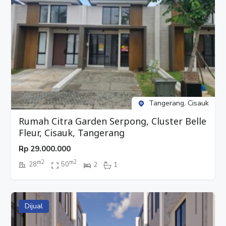
Tangerang, Cisauk
Rumah Citra Garden Serpong, Cluster Belle
Fleur, Cisauk, Tangerang
Rp
29.000.000
m2
m2
28
50
2
1
Dijual