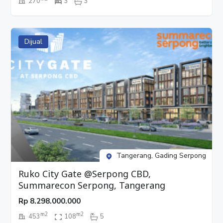
270
3
3
Dijual
Tangerang, Gading Serpong
Ruko City Gate @Serpong CBD,
Summarecon Serpong, Tangerang
Rp
8.298.000.000
m2
m2
453
108
5