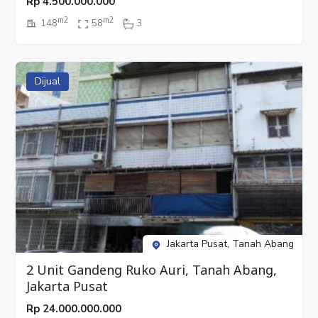
Rp
4.500.000.000
m2
m2
148
58
3
Dijual
Jakarta Pusat, Tanah Abang
2 Unit Gandeng Ruko Auri, Tanah Abang,
Jakarta Pusat
Rp
24.000.000.000