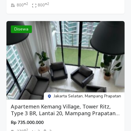
m2
m2
800
800
Disewa
Jakarta Selatan, Mampang Prapatan
Apartemen Kemang Village, Tower Ritz,
Type 3 BR, Lantai 20, Mampang Prapatan,
Jakarta Selatan
Rp
735.000.000
m2