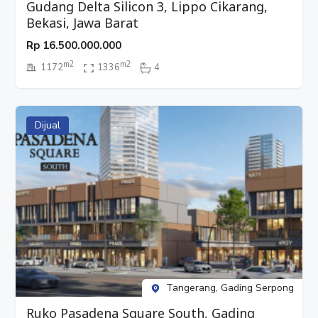
Gudang Delta Silicon 3, Lippo Cikarang,
Bekasi, Jawa Barat
Rp
16.500.000.000
m2
m2
1172
1336
4
Dijual
Tangerang, Gading Serpong
Ruko Pasadena Square South, Gading