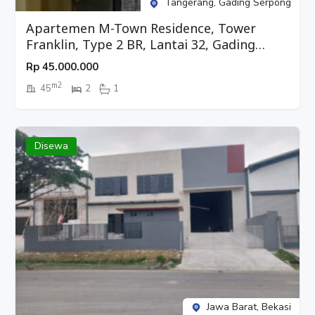
Tangerang, Gading Serpong
Apartemen M-Town Residence, Tower
Franklin, Type 2 BR, Lantai 32, Gading
Serpong, Tangerang
Rp
45.000.000
m2
45
2
1
Disewa
Jawa Barat, Bekasi