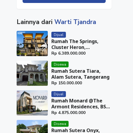
Lainnya dari
Warti Tjandra
Dijual
Rumah The Springs,
Cluster Heron,
Summarecon Serpong,
Rp
6.389.000.000
Tangerang
Disewa
Rumah Sutera Tiara,
Alam Sutera, Tangerang
Rp
150.000.000
Dijual
Rumah Monard @The
Armont Residences, BSD
City, Tangerang
Rp
4.875.000.000
Disewa
Rumah Sutera Onyx,