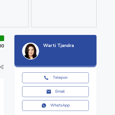
 :
Warti Tjandra
00
Telepon
Email
WhatsApp