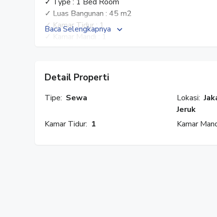
✓ Type : 1 Bed Room
✓ Luas Bangunan : 45 m2
✓ Kamar Tidur : 1
Baca Selengkapnya
✓ Kamar Mandi : 1
✓ Air : PAM
✓ Furnish : Full Furnish
✓ Harga : Rp. 43 JT / Tahun
Detail Properti
HUBUNGI : WARTI
Tipe:
Sewa
Lokasi:
Jak
✓ WhatsApp : 08777 553 0989
Jeruk
✓ Facebook : Rumah Properti
Kamar Tidur:
1
Kamar Mand
✓ Instagram : @rumahproperti1
✓ YouTube : Rumah Properti
#RumahProperti
#ApartemenPermataEksekutif
#KebonJeruk
#JakartaBarat
#ApartemenDisewa