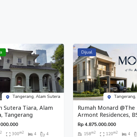
a
Dijual
Tangerang, Alam Sutera
Tangerang,
 Sutera Tiara, Alam
Rumah Monard @The
a, Tangerang
Armont Residences, B
City, Tangerang
.000.000
Rp
4.875.000.000
2
m2
m2
m2
300
4
4
158
120
4