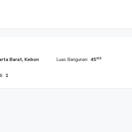
m2
arta Barat, Kebon
Luas Bangunan:
45
i:
1