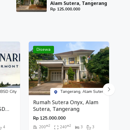
Alam Sutera, Tangerang
Rp
125.000.000
Disewa
Di
 BSD City
Tangerang, Alam Sutera
Rumah Sutera Onyx, Alam
Ru
SD
Sutera, Tangerang
Ga
Rp
125.000.000
Rp
m2
m2
4
200
240
3
3