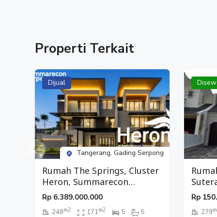
Properti Terkait
Dijual
Disew
Tangerang, Gading Serpong
Rumah The Springs, Cluster
Rumah
Heron, Summarecon
Suter
Serpong, Tangerang
Rp
6.389.000.000
Rp
150
m2
m2
m
248
171
5
5
279