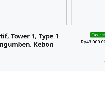
f, Tower 1, Type 1
Tahunan
Rp
43.000.0
 Pengumben, Kebon