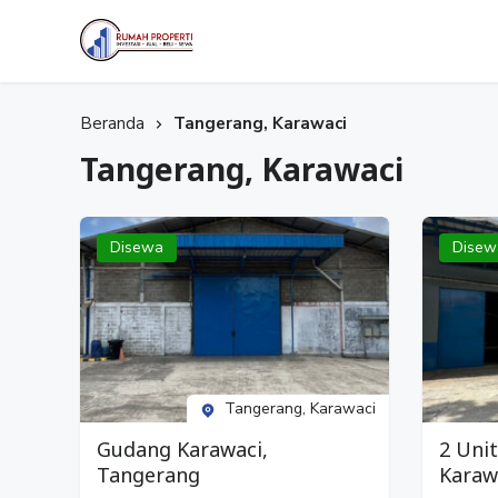
Selamat datang di Website Rumah Properti, temukan Properti idaman Anda bersama Kami.
Rumah Properti
Beranda
Tangerang, Karawaci
Tangerang, Karawaci
Disewa
Disew
Tangerang, Karawaci
Gudang Karawaci,
2 Uni
Tangerang
Karaw