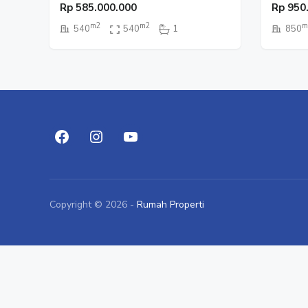
Rp
585.000.000
Rp
950
m2
m2
m
540
540
1
850
Copyright © 2026 -
Rumah Properti