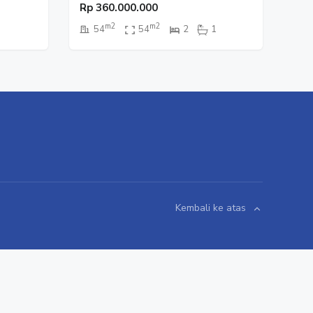
Tangerang
Rp
360.000.000
m2
m2
54
54
2
1
Kembali ke atas