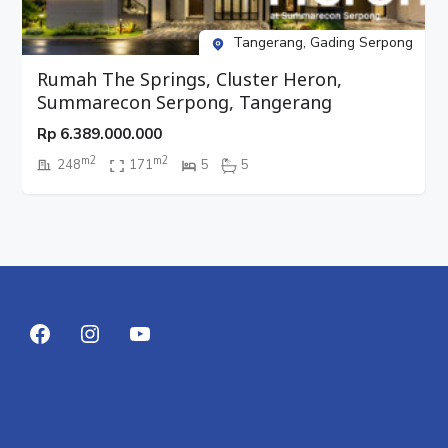
Tangerang, Gading Serpong
Rumah The Springs, Cluster Heron,
Summarecon Serpong, Tangerang
Rp
6.389.000.000
m2
m2
248
171
5
5