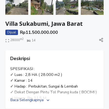
Villa Sukabumi, Jawa Barat
Rp
11.500.000.000
Dijual
m2
28000
14
Deskripsi
SPESIFIKASI :
✓ Luas : 2,8 HA ( 28.000 m2 )
✓ Kamar : 14
✓ Hadap : Perbukitan, Sungai & Lembah
✓ Dekat Dengan Pintu Tol Parung kuda ( BOCIMI )
✓ Harga : Rp. 11,5 M
Baca Selengkapnya
FASILITAS :