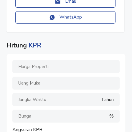
Email
✓ YouTube : Rumah Properti
WhatsApp
#rumahproperti
#villasukabumi
#villajawabarat
#sukabumi
Hitung
KPR
#jawabarat
#villaluas
#villacantik
#villadijual
#dijualvilla
#jualvilla
#villa
Tahun
%
Angsuran KPR: