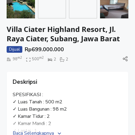
Villa Ciater Highland Resort, Jl.
Raya Ciater, Subang, Jawa Barat
Rp
699.000.000
Dijual
m2
m2
98
500
2
2
Deskripsi
SPESIFIKASI :
✓ Luas Tanah : 500 m2
✓ Luas Bangunan : 98 m2
✓ Kamar Tidur : 2
✓ Kamar Mandi : 2
✓ Lantai : 1
Baca Selengkapnya