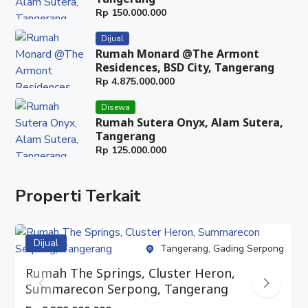
Rp
150.000.000
✓ 5 menit ke Air Terjun Capolaga
✓ 5 menit ke Bukit Paralayang
Dijual
✓ 20 menit ke The Lodge Maribaya & Maribaya
Rumah Monard @The Armont
Hot Spring, Marbella Dago Pakar.
Residences, BSD City, Tangerang
Rp
4.875.000.000
HUBUNGI : WARTI
Disewa
✓ Whatsapp : 08777 553 0989
Rumah Sutera Onyx, Alam Sutera,
✓ Facebook : Rumah Properti
Tangerang
✓ Instagram : @rumahproperti1
Rp
125.000.000
✓ YouTube : Rumah Properti
#rumahproperti
Properti Terkait
#ciaterhighlandresort
#villabandung
#villasubang
Dijual
Tangerang, Gading Serpong
#villastartegis
Rumah The Springs, Cluster Heron,
#dijualvilla
Summarecon Serpong, Tangerang
#jualvilla
#villacantik