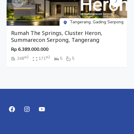
Tangerang, Gading Serpong
Rumah The Springs, Cluster Heron,
Summarecon Serpong, Tangerang
Rp
6.389.000.000
m2
m2
248
171
5
5