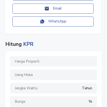
#tanahjakartautara
#tanahjakarta
Email
#tanahdijual
#tanahdisewa
WhatsApp
#disewatanah
#dijualtanah
#jualtanah
#sewatanah
Hitung
KPR
#tanah
#kavling
#kavlingstrategis
#tanahstrategis
Tahun
%