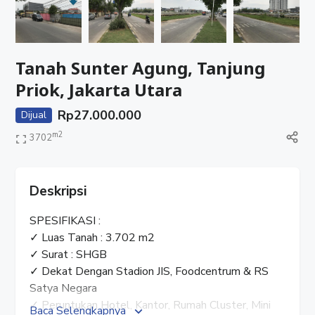
Tanah Sunter Agung, Tanjung
Priok, Jakarta Utara
Rp
27.000.000
Dijual
m2
3702
Deskripsi
SPESIFIKASI :
✓ Luas Tanah : 3.702 m2
✓ Surat : SHGB
✓ Dekat Dengan Stadion JIS, Foodcentrum & RS
Satya Negara
✓ Peruntukan Hotel, Kantor, Rumah Cluster, Mini
Baca Selengkapnya