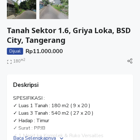
Tanah Sektor 1.6, Griya Loka, BSD
City, Tangerang
Rp
11.000.000
Dijual
m2
180
Deskripsi
SPESIFIKASI :
✓ Luas 1 Tanah : 180 m2 ( 9 x 20 )
✓ Luas 3 Tanah : 540 m2 ( 27 x 20 )
✓ Hadap : Timur
✓ Surat : PPJB
✓ 1 Menit ke Komplek & Ruko Versailles
Baca Selengkapnya