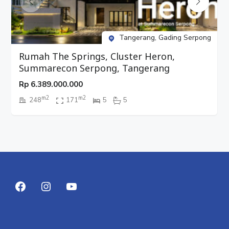
Tangerang, Gading Serpong
Rumah The Springs, Cluster Heron,
Summarecon Serpong, Tangerang
Rp
6.389.000.000
m2
m2
248
171
5
5