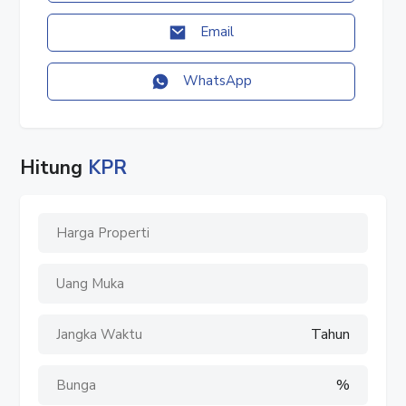
#tanahtangerang
#tanahdijual
Email
#dijualtanah
#tanah
WhatsApp
#jualtanah
#kavling
#kavlingstrategis
#tanahstrategis
Hitung
KPR
Tahun
%