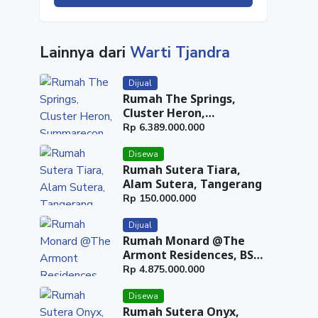
Lainnya dari
Warti Tjandra
Dijual
Rumah The Springs,
Cluster Heron,
Summarecon Serpong,
Rp
6.389.000.000
Tangerang
Disewa
Rumah Sutera Tiara,
Alam Sutera, Tangerang
Rp
150.000.000
Dijual
Rumah Monard @The
Armont Residences, BSD
City, Tangerang
Rp
4.875.000.000
Disewa
Rumah Sutera Onyx,