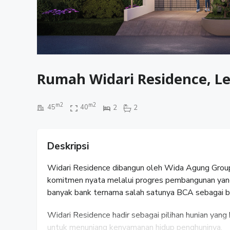
Rumah Widari Residence, L
m2
m2
45
40
2
2
Deskripsi
Widari Residence dibangun oleh Wida Agung Grou
komitmen nyata melalui progres pembangunan yang
banyak bank ternama salah satunya BCA sebagai bukt
Widari Residence hadir sebagai pilihan hunian ya
untuk menunjang kenyamanan hidup penghuninya.