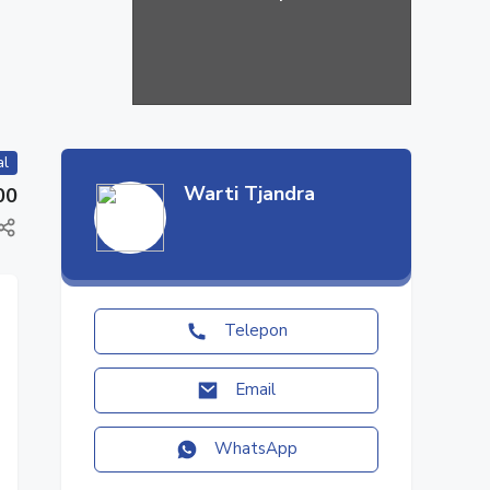
al
Warti Tjandra
00
Telepon
Email
WhatsApp