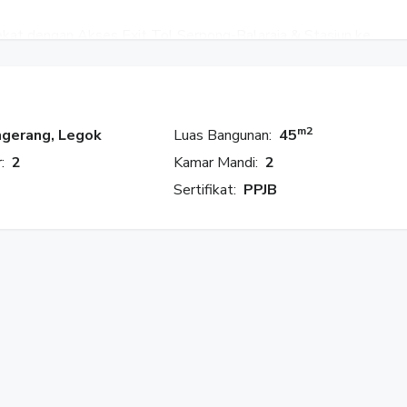
ekat dengan Akses Exit Tol Serpong-Balaraja & Stasiun ke
m2
gerang, Legok
Luas Bangunan:
45
:
2
Kamar Mandi:
2
Sertifikat:
PPJB