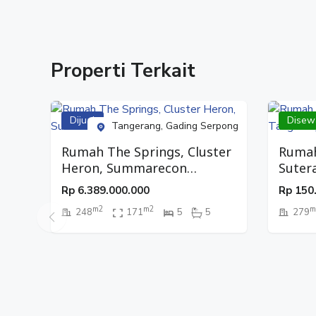
#Rumah2Lantai
#Hunian2Lantai
#DijualRumah
#Rumah
Properti Terkait
#RumahPertamaMu
#JualRumah
#RumahDijual
Dijual
Disew
#RumahStrategis
Tangerang, Gading Serpong
#HunianStrategis
Rumah The Springs, Cluster
Rumah
Heron, Summarecon
Suter
Serpong, Tangerang
Rp
6.389.000.000
Rp
150
m2
m2
m
248
171
5
5
279