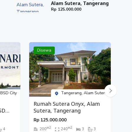
Alam Sutera, Tangerang
Rp
125.000.000
Disewa
Di
 BSD City
Tangerang, Alam Sutera
Rumah Sutera Onyx, Alam
Ru
SD
Sutera, Tangerang
Ga
Rp
125.000.000
Rp
m2
m2
4
200
240
3
3