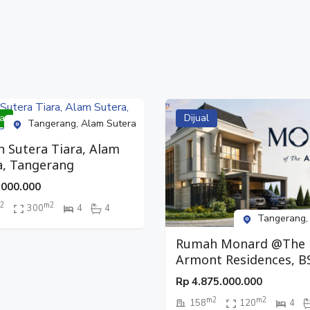
a
Dijual
Tangerang, Alam Sutera
 Sutera Tiara, Alam
a, Tangerang
.000.000
2
m2
300
4
4
Tangerang,
Rumah Monard @The
Armont Residences, B
City, Tangerang
Rp
4.875.000.000
m2
m2
158
120
4