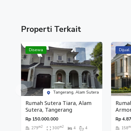
#rumahproperti
#thegramercy
#alamsutera
Properti Terkait
#tangerang
#hunianmewah
#rumahmewah
Disewa
Dijual
#rumahsupermewah
#rumahdijual
#jualbelirumah
#jualrumah
#rumah
#rumahalamsutera
Tangerang, Alam Sutera
#rumahstrategis
#rumahbaru
Rumah Sutera Tiara, Alam
Ruma
#belirumah
Sutera, Tangerang
Armon
City,
Rp
150.000.000
Rp
4.8
m2
m2
m
279
300
4
4
158