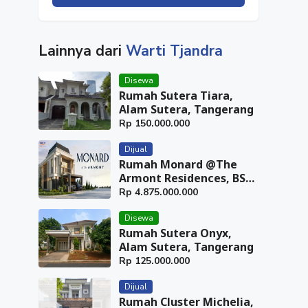
Lainnya dari
Warti Tjandra
Disewa
Rumah Sutera Tiara,
Alam Sutera, Tangerang
Rp
150.000.000
Dijual
Rumah Monard @The
Armont Residences, BSD
City, Tangerang
Rp
4.875.000.000
Disewa
Rumah Sutera Onyx,
Alam Sutera, Tangerang
Rp
125.000.000
Dijual
Rumah Cluster Michelia,