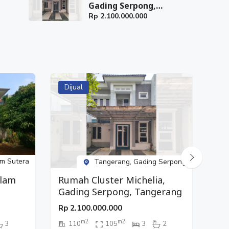
Gading Serpong,
Tangerang
Rp
2.100.000.000
Dijual
Di
m Sutera
Tangerang, Gading Serpong
Alam
Tan
Rumah Cluster Michelia,
Ti
Gading Serpong, Tangerang
Rp
Rp
2.100.000.000
m2
m2
3
110
105
3
2