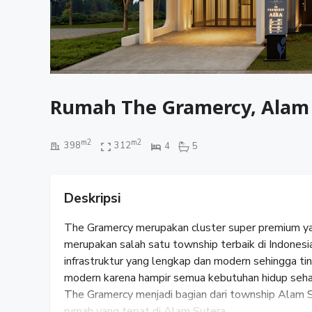
Rumah The Gramercy, Alam 
m2
m2
398
312
4
5
Deskripsi
The Gramercy merupakan cluster super premium y
merupakan salah satu township terbaik di Indones
infrastruktur yang lengkap dan modern sehingga ti
modern karena hampir semua kebutuhan hidup sehari
The Gramercy menjadi bagian dari township Alam S
rumah yang tepat di Alam Sutera.