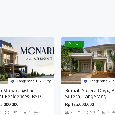
Disewa
Tangerang, BSD City
Tangerang, Ala
h Monard @The
Rumah Sutera Onyx, 
t Residences, BSD
Sutera, Tangerang
 Tangerang
75.000.000
Rp
125.000.000
2
m2
m2
m2
120
4
4
200
240
3