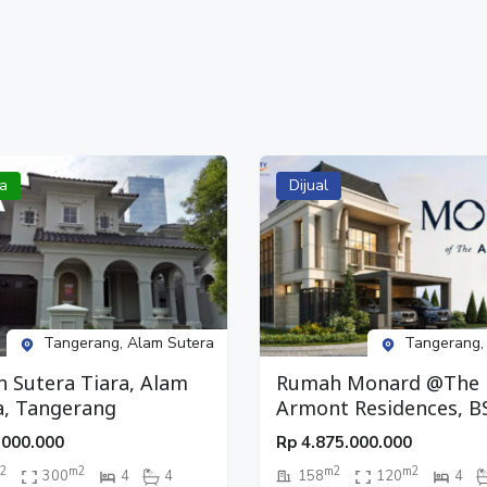
a
Dijual
Tangerang, Alam Sutera
Tangerang,
 Sutera Tiara, Alam
Rumah Monard @The
a, Tangerang
Armont Residences, B
City, Tangerang
.000.000
Rp
4.875.000.000
2
m2
m2
m2
300
4
4
158
120
4