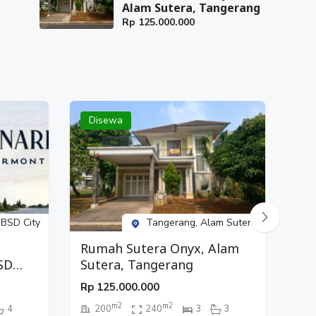
Alam Sutera, Tangerang
Rp
125.000.000
Disewa
Di
Ru
Ga
Rp
 BSD City
Tangerang, Alam Sutera
Rumah Sutera Onyx, Alam
SD
Sutera, Tangerang
Rp
125.000.000
m2
m2
4
200
240
3
3