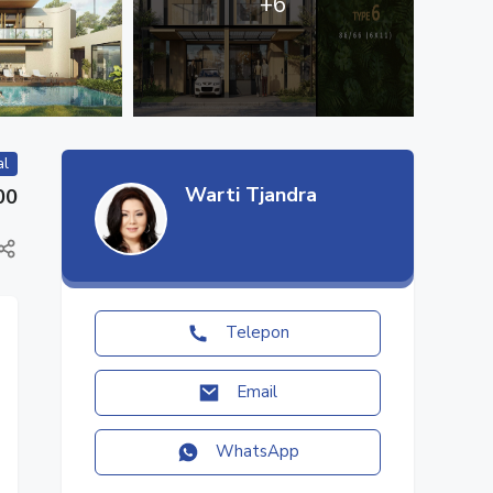
+6
al
Warti Tjandra
00
Telepon
Email
WhatsApp