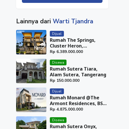
Lainnya dari
Warti Tjandra
Dijual
Rumah The Springs,
Cluster Heron,
Summarecon Serpong,
Rp
6.389.000.000
Tangerang
Disewa
Rumah Sutera Tiara,
Alam Sutera, Tangerang
Rp
150.000.000
Dijual
Rumah Monard @The
Armont Residences, BSD
City, Tangerang
Rp
4.875.000.000
Disewa
Rumah Sutera Onyx,