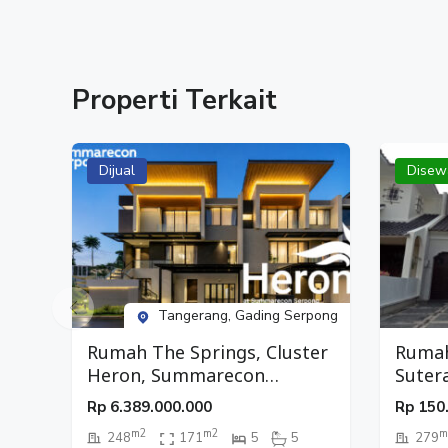
#RumahSvadhi
#RumahClusterSvadhi
#RumahBSD
#RumahBSDCity
Properti Terkait
#RumahSerpong
#RumahTangerang
#Rumah2Lantai
Dijual
Disew
#Hunian2Lantai
#DijualRumah
#JualRumah
#Rumah
#RumahDijual
#RumahStrategis
Tangerang, Gading Serpong
#HunianStrategis
Rumah The Springs, Cluster
Rumah
Heron, Summarecon
Suter
Serpong, Tangerang
Rp
6.389.000.000
Rp
150
m2
m2
m
248
171
5
5
279