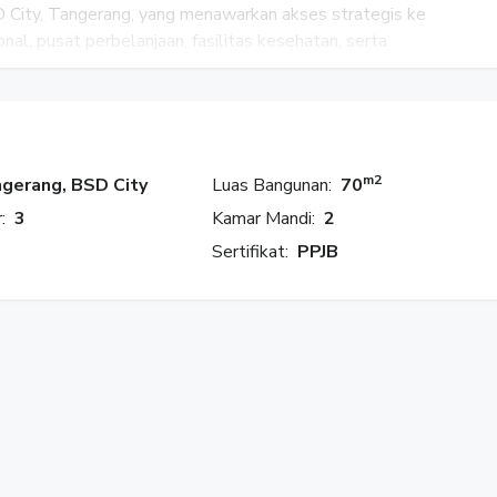
D City, Tangerang, yang menawarkan akses strategis ke
onal, pusat perbelanjaan, fasilitas kesehatan, serta
m2
gerang, BSD City
Luas Bangunan:
70
:
3
Kamar Mandi:
2
Sertifikat:
PPJB