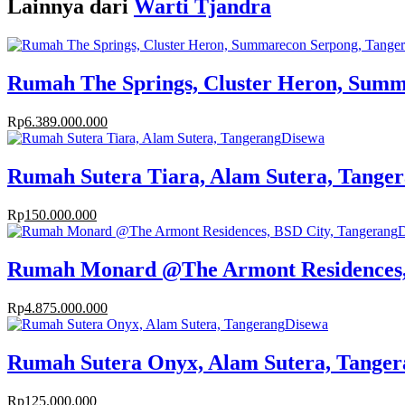
Lainnya dari
Warti Tjandra
Rumah The Springs, Cluster Heron, Summ
Rp
6.389.000.000
Disewa
Rumah Sutera Tiara, Alam Sutera, Tange
Rp
150.000.000
D
Rumah Monard @The Armont Residences,
Rp
4.875.000.000
Disewa
Rumah Sutera Onyx, Alam Sutera, Tanger
Rp
125.000.000