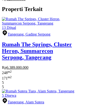
Properti Terkait
13
Dijual
Tangerang, Gading Serpong
Rumah The Springs, Cluster
Heron, Summarecon
Serpong, Tangerang
Rp
6.389.000.000
m2
248
m2
171
5
5
5
Disewa
Tangerang, Alam Sutera