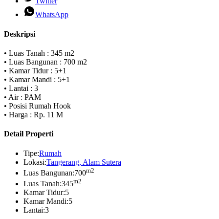
Twitter
WhatsApp
Deskripsi
• Luas Tanah : 345 m2
• Luas Bangunan : 700 m2
• Kamar Tidur : 5+1
• Kamar Mandi : 5+1
• Lantai : 3
• Air : PAM
• Posisi Rumah Hook
• Harga : Rp. 11 M
Detail Properti
Tipe:
Rumah
Lokasi:
Tangerang, Alam Sutera
m2
Luas Bangunan:
700
m2
Luas Tanah:
345
Kamar Tidur:
5
Kamar Mandi:
5
Lantai:
3