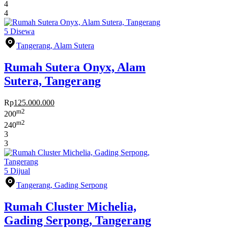
4
4
5
Disewa
Tangerang, Alam Sutera
Rumah Sutera Onyx, Alam
Sutera, Tangerang
Rp
125.000.000
m2
200
m2
240
3
3
5
Dijual
Tangerang, Gading Serpong
Rumah Cluster Michelia,
Gading Serpong, Tangerang