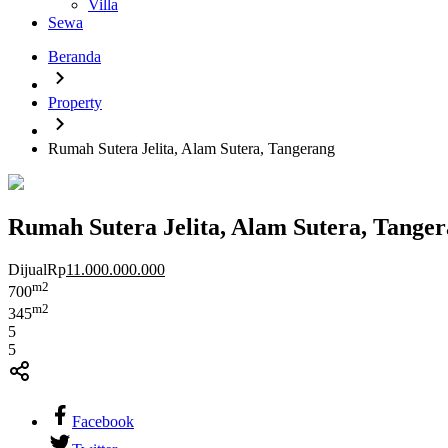
Villa
Sewa
Beranda
Property
Rumah Sutera Jelita, Alam Sutera, Tangerang
Rumah Sutera Jelita, Alam Sutera, Tange
Dijual
Rp
11.000.000.000
m2
700
m2
345
5
5
Facebook