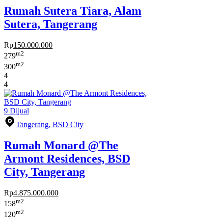
Rumah Sutera Tiara, Alam
Sutera, Tangerang
Rp
150.000.000
m2
279
m2
300
4
4
9
Dijual
Tangerang, BSD City
Rumah Monard @The
Armont Residences, BSD
City, Tangerang
Rp
4.875.000.000
m2
158
m2
120