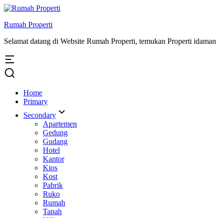
Rumah Properti
Selamat datang di Website Rumah Properti, temukan Properti idama
Home
Primary
Secondary
Apartemen
Gedung
Gudang
Hotel
Kantor
Kios
Kost
Pabrik
Ruko
Rumah
Tanah