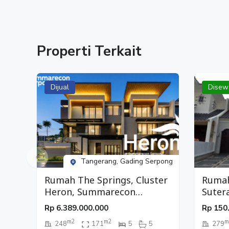
Properti Terkait
Dijual
Disew
Tangerang, Gading Serpong
Rumah The Springs, Cluster
Rumah
Heron, Summarecon
Suter
Serpong, Tangerang
Rp
6.389.000.000
Rp
150
m2
m2
m
248
171
5
5
279