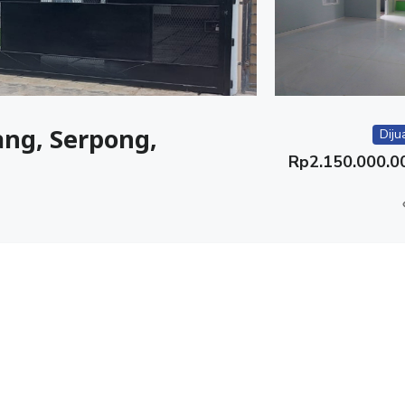
ang, Serpong,
Diju
Rp
2.150.000.0