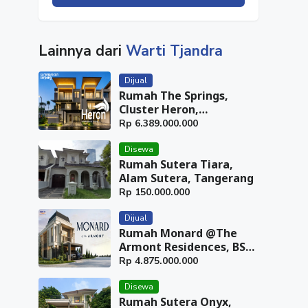
Lainnya dari
Warti Tjandra
Dijual
Rumah The Springs,
Cluster Heron,
Summarecon Serpong,
Rp
6.389.000.000
Tangerang
Disewa
Rumah Sutera Tiara,
Alam Sutera, Tangerang
Rp
150.000.000
Dijual
Rumah Monard @The
Armont Residences, BSD
City, Tangerang
Rp
4.875.000.000
Disewa
Rumah Sutera Onyx,