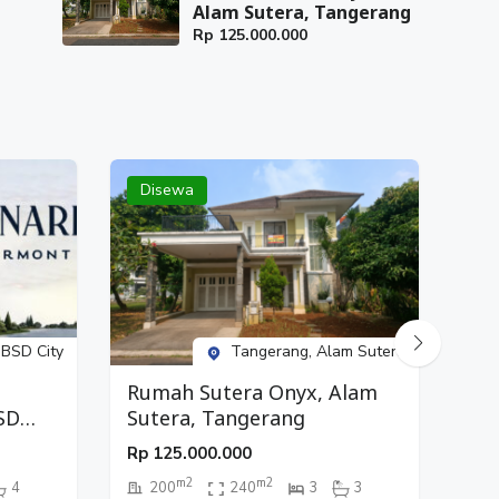
Alam Sutera, Tangerang
Rp
125.000.000
Disewa
Di
 BSD City
Tangerang, Alam Sutera
Rumah Sutera Onyx, Alam
Ru
SD
Sutera, Tangerang
Ga
Rp
125.000.000
Rp
m2
m2
4
200
240
3
3