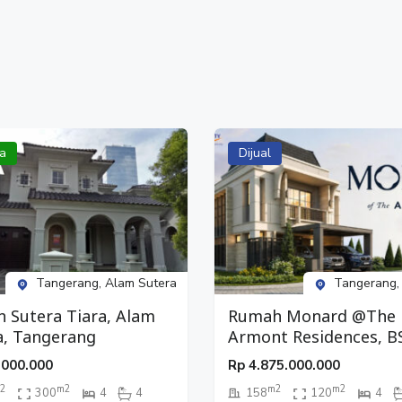
a
Dijual
Tangerang, Alam Sutera
Tangerang,
 Sutera Tiara, Alam
Rumah Monard @The
a, Tangerang
Armont Residences, B
City, Tangerang
.000.000
Rp
4.875.000.000
2
m2
m2
m2
300
4
4
158
120
4