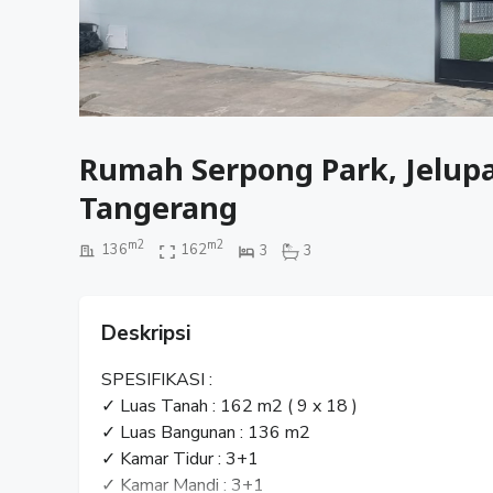
Rumah Serpong Park, Jelup
Tangerang
m2
m2
136
162
3
3
Deskripsi
SPESIFIKASI :
✓ Luas Tanah : 162 m2 ( 9 x 18 )
✓ Luas Bangunan : 136 m2
✓ Kamar Tidur : 3+1
✓ Kamar Mandi : 3+1