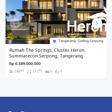
Tangerang, Gading Serpong
Rumah The Springs, Cluster Heron,
Summarecon Serpong, Tangerang
Rp
6.389.000.000
m2
m2
248
171
5
5