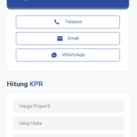
#rumah2lantai
#rumahdijual
#jualrumah
Telepon
#rumahstrategis
#rumah
Email
#dijualrumah
WhatsApp
Hitung
KPR