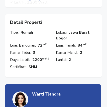
✓ Listrik : 2.200 Watt
✓ Surat : SHM
✓ Air : Sumur Bor
✓ Harga : Rp. 700 JT
Detail Properti
HUBUNGI : WARTI
Tipe:
Rumah
Lokasi:
Jawa Barat,
✓ WhatsApp : 08777 553 0989
Bogor
✓ Facebook : Rumah Properti
m2
m2
Luas Bangunan:
72
Luas Tanah:
84
✓ Instagram : @rumahproperti1
Kamar Tidur:
3
Kamar Mandi:
2
✓ YouTube : Rumah Properti
watt
Daya Listrik:
2200
Lantai:
2
#rumahproperti
Sertifikat:
SHM
#santoriniresidence
#gunungputri
#bogor
#jawabarat
#rumahsantoriniresidence
Warti Tjandra
#rumahgunungputri
#rumahbogor