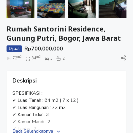
Rumah Santorini Residence,
Gunung Putri, Bogor, Jawa Barat
Rp
700.000.000
Dijual
m2
m2
72
84
3
2
Deskripsi
SPESIFIKASI :
✓ Luas Tanah : 84 m2 ( 7 x 12 )
✓ Luas Bangunan : 72 m2
✓ Kamar Tidur : 3
✓ Kamar Mandi : 2
✓ Lantai : 2
Baca Selengkapnya