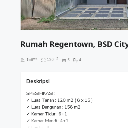
Rumah Regentown, BSD City
m2
m2
158
120
6
4
Deskripsi
SPESIFIKASI :
✓ Luas Tanah : 120 m2 ( 8 x 15 )
✓ Luas Bangunan : 158 m2
✓ Kamar Tidur : 6+1
✓ Kamar Mandi : 4+1
✓ Lantai : 3