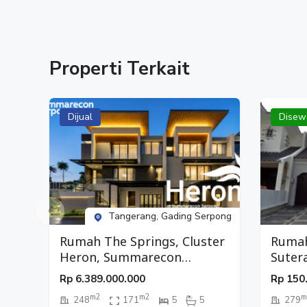
Properti Terkait
Dijual
Disew
Tangerang, Gading Serpong
Rumah The Springs, Cluster
Rumah
Heron, Summarecon
Suter
Serpong, Tangerang
Rp
6.389.000.000
Rp
150
m2
m2
m
248
171
5
5
279