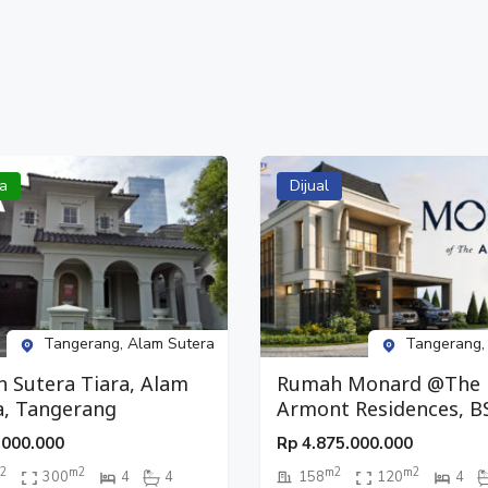
a
Dijual
Tangerang, Alam Sutera
Tangerang,
 Sutera Tiara, Alam
Rumah Monard @The
a, Tangerang
Armont Residences, B
City, Tangerang
.000.000
Rp
4.875.000.000
2
m2
m2
m2
300
4
4
158
120
4