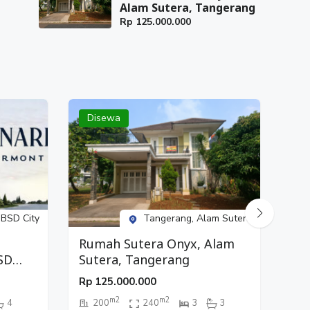
Alam Sutera, Tangerang
Rp
125.000.000
Disewa
Di
 BSD City
Tangerang, Alam Sutera
Rumah Sutera Onyx, Alam
Ru
SD
Sutera, Tangerang
Ga
Rp
125.000.000
Rp
m2
m2
4
200
240
3
3