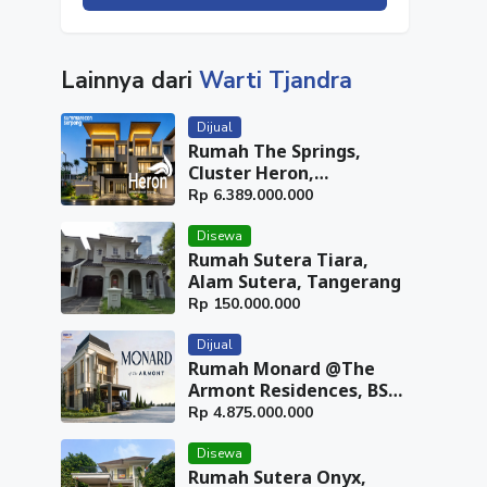
Lainnya dari
Warti Tjandra
Dijual
Rumah The Springs,
Cluster Heron,
Summarecon Serpong,
Rp
6.389.000.000
Tangerang
Disewa
Rumah Sutera Tiara,
Alam Sutera, Tangerang
Rp
150.000.000
Dijual
Rumah Monard @The
Armont Residences, BSD
City, Tangerang
Rp
4.875.000.000
Disewa
Rumah Sutera Onyx,