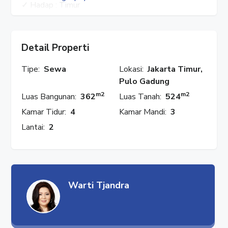
✓ Hadap : Timur
✓ Berada Di Pinggir Jalan Raya Besar ( Bisa Untuk
Usaha )
✓ Harga Jual : Rp. 19 M
Detail Properti
✓ Harga Sewa : Rp. 250 JT / Tahun ( Minimal Sewa
2 Tahun )
Tipe:
Sewa
Lokasi:
Jakarta Timur,
Pulo Gadung
HUBUNGI : WARTI
m2
m2
Luas Bangunan:
362
Luas Tanah:
524
✓ Whatsapp : 08777 553 0989
Kamar Tidur:
4
Kamar Mandi:
3
✓ Facebook : Rumah Properti
✓ Instagram : @rumahproperti1
Lantai:
2
✓ YouTube : Rumah Properti
#rumahproperti
#kayuputihraya
#pulogadung
Warti Tjandra
#jakartatimur
#jakarta
#rumahpulogadung