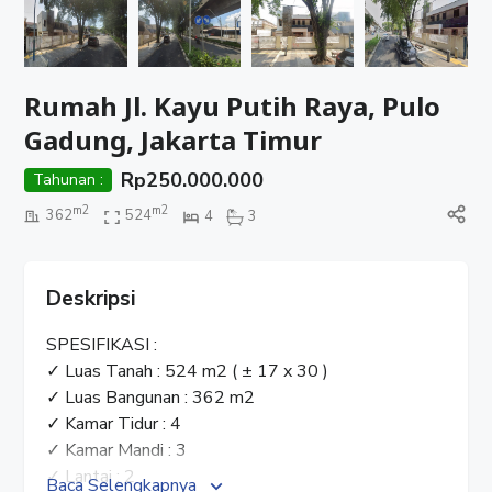
Rumah Jl. Kayu Putih Raya, Pulo
Gadung, Jakarta Timur
Rp
250.000.000
Tahunan :
m2
m2
362
524
4
3
Deskripsi
SPESIFIKASI :
✓ Luas Tanah : 524 m2 ( ± 17 x 30 )
✓ Luas Bangunan : 362 m2
✓ Kamar Tidur : 4
✓ Kamar Mandi : 3
✓ Lantai : 2
Baca Selengkapnya