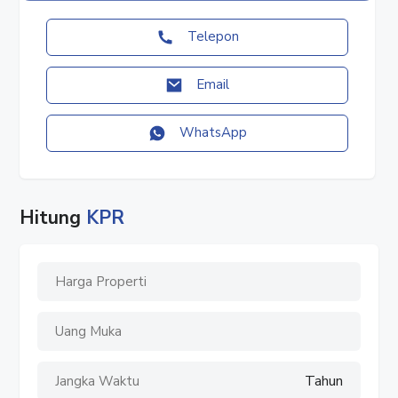
#rumahjakarta
#rumahjakartatimur
Telepon
#rumahpinggirjalanraya
#rumahdijual
Email
#rumahdisewa
#rumah2lantai
WhatsApp
#jualrumah
#sewarumah
#disewarumah
#dijualrumah
Hitung
KPR
#rumah
Tahun