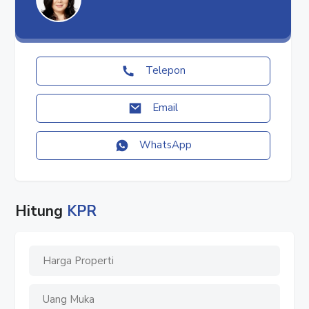
1,031 M
23 Agustus 2025
HUBUNGI : WARTI
Telepon
✓ Whatsapp : 08777 553 0989
✓ Facebook : Rumah Properti
Email
✓ Instagram : @rumahproperti1
✓ YouTube : Rumah Properti
WhatsApp
#rumahproperti
#greenbestaripark
#greencasa
Hitung
KPR
#sindangjaya
#cikupa
#tangerang
#rumahsindangjaya
#rumahcikupa
#rumahtangerang