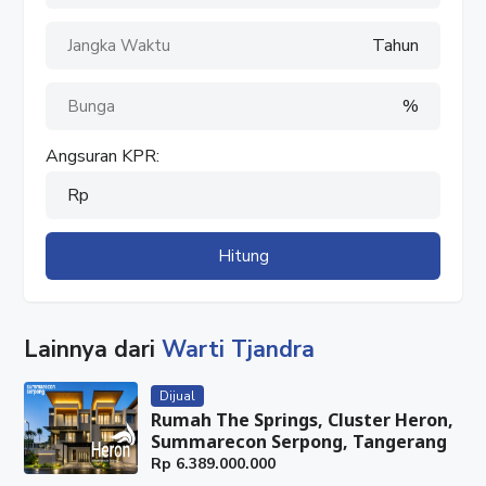
#rumah2lantai
#rumahdijual
Tahun
#jualbelirumah
#jualrumah
%
#hunianmodern
#huniancantik
Angsuran KPR:
#rumahstrategis
#rumahbaru
Rp
#belirumah
Hitung
Lainnya dari
Warti Tjandra
Dijual
Rumah The Springs, Cluster Heron,
Summarecon Serpong, Tangerang
Rp
6.389.000.000