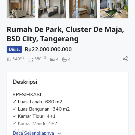
Rumah De Park, Cluster De Maja,
BSD City, Tangerang
Rp
22.000.000.000
Dijual
m2
m2
340
680
4
4
Deskripsi
SPESIFIKASI :
✓ Luas Tanah : 680 m2
✓ Luas Bangunan : 340 m2
✓ Kamar Tidur : 4+1
✓ Kamar Mandi : 4+2
✓ Lantai : 2
Baca Selengkapnya