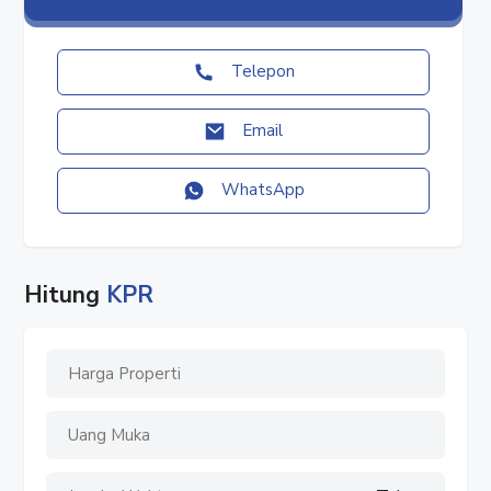
#Tangerang
#RumahDePark
#RumahDeMaja
Telepon
#RumahBSDCity
#RumahBSD
Email
#RumahSerpong
#RumahTangerang
WhatsApp
#Rumah2Lantai
#RumahFullFurnish
#RumahDijual
#JualRumah
Hitung
KPR
#RumahMewah