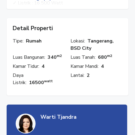
✓ Listrik : 16.500 Watt
✓ Air : PAM
✓ Hadap : Selatan
✓ Furnish : Full Furnish
Detail Properti
✓ Ada Kolam Renang
✓ Harga : Rp. 22 M
Tipe:
Rumah
Lokasi:
Tangerang,
BSD City
HUBUNGI : WARTI
m2
m2
Luas Bangunan:
340
Luas Tanah:
680
✓ WhatsApp : 08777 553 0989
Kamar Tidur:
4
Kamar Mandi:
4
✓ Facebook : Rumah Properti
✓ Instagram : @rumahproperti1
Daya
Lantai:
2
✓ YouTube : Rumah Properti
watt
Listrik:
16500
#RumahProperti
#DePark
#DeMaja
#BSD
Warti Tjandra
#BSDCity
#Serpong