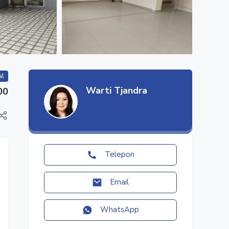
al
Warti Tjandra
00
Telepon
Email
WhatsApp