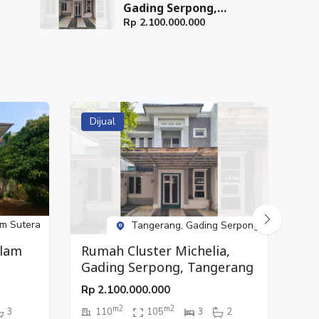
Gading Serpong,
Tangerang
Rp
2.100.000.000
Dijual
Di
m Sutera
Tangerang, Gading Serpong
Alam
Tan
Rumah Cluster Michelia,
Ti
Gading Serpong, Tangerang
Rp
Rp
2.100.000.000
m2
m2
3
110
105
3
2