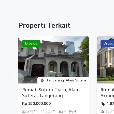
Properti Terkait
Disewa
Dijual
Tangerang, Alam Sutera
Rumah Sutera Tiara, Alam
Ruma
Sutera, Tangerang
Armon
City,
Rp
150.000.000
Rp
4.8
m2
m2
m
279
300
4
4
158