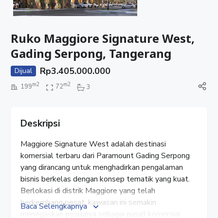
Ruko Maggiore Signature West,
Gading Serpong, Tangerang
Rp
3.405.000.000
Dijual
m2
m2
199
72
3
Deskripsi
Maggiore Signature West adalah destinasi
komersial terbaru dari Paramount Gading Serpong
yang dirancang untuk menghadirkan pengalaman
bisnis berkelas dengan konsep tematik yang kuat.
Berlokasi di distrik Maggiore yang telah
berkembang pesat, kawasan ini semakin
Baca Selengkapnya
menegaskan posisinya sebagai pusat komersial