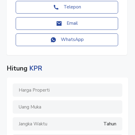
Luas Bangunan : 199 m2
Telepon
Kamar Mandi : 3
Lantai : 3
Email
Harga : Rp. 3,405 M
✓ TYPE SHOPHOUSE 4,5×16 CORNER
WhatsApp
Luas Tanah : 72 m2
Luas Bangunan : 199 m2
Kamar Mandi : 3
Hitung
Lantai : 3
KPR
Harga : Rp. 3,849 M
✓ TYPE SHOPHOUSE 4,5×16+ CORNER
Luas Tanah : 96 m2
Luas Bangunan : 200 m2
Kamar Mandi : 3
Lantai : 3
Tahun
Harga : Rp. 3,262 M