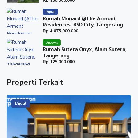
Rp
150.000.000
Harga : Rp. 6,859 M
Dijual
✓ TYPE STUDIO LOFT 6×17 CORNER
Rumah Monard @The Armont
Luas Tanah : 102 m2
Residences, BSD City, Tangerang
Luas Bangunan : 380 m2
Rp
4.875.000.000
Kamar Mandi : 4
Disewa
Lantai : 4
Rumah Sutera Onyx, Alam Sutera,
Harga : Rp. 8,445 M
Tangerang
Rp
125.000.000
28 Januari 2026
HUBUNGI : WARTI
Properti Terkait
✓ WhatsApp : 08777 553 0989
✓ Facebook : Rumah Properti
✓ Instagram : @rumahproperti1
Dijual
✓ YouTube : Rumah Properti
#RumahProperti
#MaggioreSignatureWest
#GadingSerpong