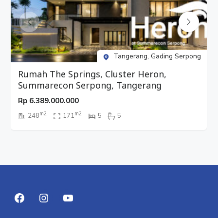
#ParamountLand
#Serpong
#Tangerang
#RukoMaggioreSignatureWest
Tangerang, Gading Serpong
#RukoSerpong
#RukoGadingSerpong
Rumah The Springs, Cluster Heron,
#RukoParamountLand
Summarecon Serpong, Tangerang
#Ruko3Lantai
Rp
6.389.000.000
#Ruko4Lantai
m2
m2
#RukoTangerang
248
171
5
5
#Komersial4Lantai
#Komersial3Lantai
#RukoStrategis
#RukoSuperStrategis
#RukoDijual
#JualRuko
#DijualRuko
#Ruko