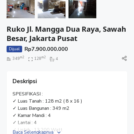
Ruko Jl. Mangga Dua Raya, Sawah
Besar, Jakarta Pusat
Rp
7.900.000.000
Dijual
m2
m2
349
128
4
Deskripsi
SPESIFIKASI :
✓ Luas Tanah : 128 m2 ( 8 x 16 )
✓ Luas Bangunan : 349 m2
✓ Kamar Mandi : 4
✓ Lantai : 4
✓ Listrik : 13.200 Watt
Baca Selengkapnya