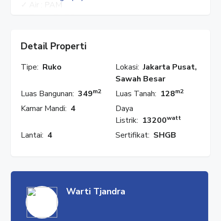
✓ Air : PAM
✓ Surat : SHGB
✓ Hadap : Selatan
✓ Harga : Rp. 7,9 M
Detail Properti
HUBUNGI : WARTI
Tipe:
Ruko
Lokasi:
Jakarta Pusat,
✓ WhatsApp : 08777 553 0989
Sawah Besar
✓ Facebook : Rumah Properti
m2
m2
Luas Bangunan:
349
Luas Tanah:
128
✓ Instagram : @rumahproperti1
Kamar Mandi:
4
Daya
✓ YouTube : Rumah Properti
watt
Listrik:
13200
#RumahProperti
Lantai:
4
Sertifikat:
SHGB
#ManggaDua
#ManggaDuaRaya
#ManggaDuaSelatan
#SawahBesar
#Jakarta
Warti Tjandra
#JakartaPusat
#MelawaiRaya