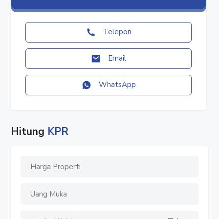
#RukoManggaDua
#RukoManggaDuaRaya
#RukoManggaDuaSelatan
Telepon
#RukoSawahBesar
#RukoJakarta
Email
#RukoJakartaPusat
#Ruko4Lantai
WhatsApp
#DijualRuko
#JualRuko
#Ruko
#RukoDijual
Hitung
KPR
#RukoStrategis