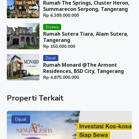
#RukoDijual
Rumah The Springs, Cluster Heron,
Summarecon Serpong, Tangerang
#DijualRuko
Rp
6.389.000.000
#JualRuko
#Ruko
Disewa
#RukoStrategis
Rumah Sutera Tiara, Alam Sutera,
Tangerang
Rp
150.000.000
Dijual
Rumah Monard @The Armont
Residences, BSD City, Tangerang
Rp
4.875.000.000
Properti Terkait
Dijual