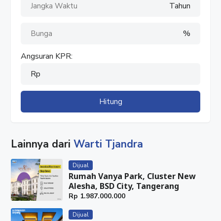
24 November 2025
Tahun
HUBUNGI : WARTI
%
✓ WhatsApp : 08777 553 0989
✓ Facebook : Rumah Properti
Angsuran KPR:
✓ Instagram : @rumahproperti1
✓ YouTube : Rumah Properti
Rp
#RumahProperti
Hitung
#GIIP
#GriyaIdolaIndustrialPark
#GridWalkShopHouses
Lainnya dari
#RukoGridWalkShopHouses
Warti Tjandra
#RukoGriyaIdolaIndustrialPark
#Cikupa
Dijual
Rumah Vanya Park, Cluster New
#Tangerang
Alesha, BSD City, Tangerang
#RukoCikupa
Rp
1.987.000.000
#RukoTangerang
#Ruko3Lantai
Dijual