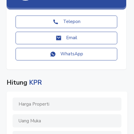
Luas Bangunan : 298 m2
Kamar Mandi : 3
Lantai : 3
Telepon
Harga : Rp. 3,056 M
Email
✓ TYPE 10
Luas Tanah : 119 m2
Luas Bangunan : 289 m2
WhatsApp
Kamar Mandi : 3
Lantai : 3
Harga : Rp. 2,469 M
Hitung
KPR
✓ TYPE 12,5
Luas Tanah : 94 m2
Luas Bangunan : 270 m2
Kamar Mandi : 3
Lantai : 3
Harga :