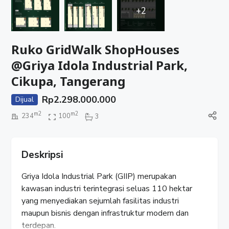
+2
Ruko GridWalk ShopHouses
@Griya Idola Industrial Park,
Cikupa, Tangerang
Rp
2.298.000.000
Dijual
m2
m2
234
100
3
Deskripsi
Griya Idola Industrial Park (GIIP) merupakan
kawasan industri terintegrasi seluas 110 hektar
yang menyediakan sejumlah fasilitas industri
maupun bisnis dengan infrastruktur modern dan
terdepan.