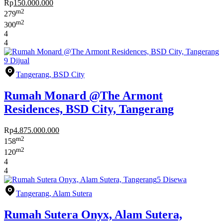
Rp
150.000.000
m2
279
m2
300
4
4
9
Dijual
Tangerang, BSD City
Rumah Monard @The Armont
Residences, BSD City, Tangerang
Rp
4.875.000.000
m2
158
m2
120
4
4
5
Disewa
Tangerang, Alam Sutera
Rumah Sutera Onyx, Alam Sutera,