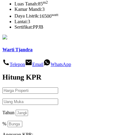
m2
Luas Tanah:
85
Kamar Mandi:
3
watt
Daya Listrik:
16500
Lantai:
3
Sertifikat:
PPJB
Warti Tjandra
Telepon
Email
WhatsApp
Hitung
KPR
Tahun
%
Angsuran KPR: