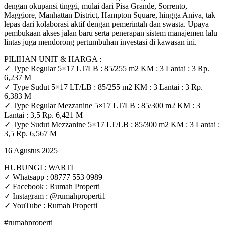
dengan okupansi tinggi, mulai dari Pisa Grande, Sorrento,
Maggiore, Manhattan District, Hampton Square, hingga Aniva, tak
lepas dari kolaborasi aktif dengan pemerintah dan swasta. Upaya
pembukaan akses jalan baru serta penerapan sistem manajemen lalu
lintas juga mendorong pertumbuhan investasi di kawasan ini.
PILIHAN UNIT & HARGA :
✓ Type Regular 5×17 LT/LB : 85/255 m2 KM : 3 Lantai : 3 Rp.
6,237 M
✓ Type Sudut 5×17 LT/LB : 85/255 m2 KM : 3 Lantai : 3 Rp.
6,383 M
✓ Type Regular Mezzanine 5×17 LT/LB : 85/300 m2 KM : 3
Lantai : 3,5 Rp. 6,421 M
✓ Type Sudut Mezzanine 5×17 LT/LB : 85/300 m2 KM : 3 Lantai :
3,5 Rp. 6,567 M
16 Agustus 2025
HUBUNGI : WARTI
✓ Whatsapp : 08777 553 0989
✓ Facebook : Rumah Properti
✓ Instagram : @rumahproperti1
✓ YouTube : Rumah Properti
#rumahproperti