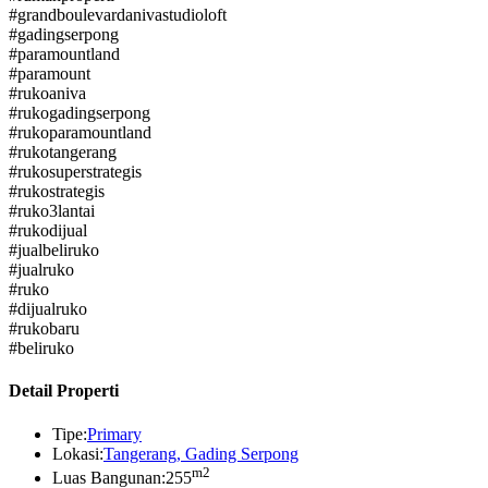
#grandboulevardanivastudioloft
#gadingserpong
#paramountland
#paramount
#rukoaniva
#rukogadingserpong
#rukoparamountland
#rukotangerang
#rukosuperstrategis
#rukostrategis
#ruko3lantai
#rukodijual
#jualbeliruko
#jualruko
#ruko
#dijualruko
#rukobaru
#beliruko
Detail Properti
Tipe:
Primary
Lokasi:
Tangerang, Gading Serpong
m2
Luas Bangunan:
255