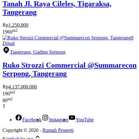
Tanah Jl. Raya Cileles, Tigaraksa,
Tangerang
Rp
1.250.000
m2
1960
9
Dijual
Tangerang, Gading Serpong
Ruko Strozzi Commercial @Summarecon
Serpong, Tangerang
Rp
4.137.000.000
m2
190
m2
80
3
Facebook
Instagram
YouTube
Copyright © 2026 -
Rumah Properti
Kembali ke atas