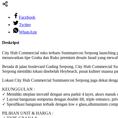
Facebook
Twitter
WhatsApp
Deskripsi
City Hub Commercial ruko terbaru Summarecon Serpong launching pe
menawarkan tipe Graha dan Ruko premium desain fasad yang mewah 
Berada di jalan boulevard Gading Serpong, City Hub Commercial Su
Serpong memiliki lokasi disebelah Heybeach, pusat kuliner nuansa pan
Lokasi City Hub Commercial Summarecon Serpong juga dekat dengan 
KEUNGGULAN :
✓ Memiliki siteplan inovatif dengan area parkir 4 layer, akses masuk 
✓ Layout bangunan sempurna dengan double lift, triple entrance, priva
✓ Spesifikasi bangunan terbaik dengan low e glass,allumunium compos
PILIHAN UNIT & HARGA :