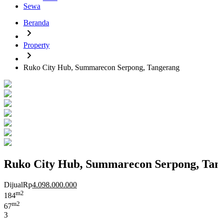
Sewa
Beranda
Property
Ruko City Hub, Summarecon Serpong, Tangerang
Ruko City Hub, Summarecon Serpong, Ta
Dijual
Rp
4.098.000.000
m2
184
m2
67
3