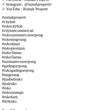
✓ Instagram : @rumahproperti1
✓ YouTube : Rumah Properti
#rumahproperti
#cityhub
#rukocityhub
#cityhubcommercial
#rukosummareconserpong
#rukotangerang
#rukodijual
#rukopremium
#ruko3lantai
#ruko5lantai
#summareconserpong
#gadingserpong
#rukogadingserpong
#tangerang
#jualbeliruko
#jualruko
#ruko
#rukostrategis
#rukobaru
#beliruko