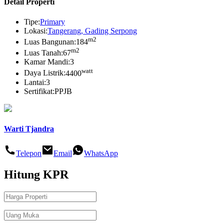
Detail Properti
Tipe:
Primary
Lokasi:
Tangerang, Gading Serpong
m2
Luas Bangunan:
184
m2
Luas Tanah:
67
Kamar Mandi:
3
watt
Daya Listrik:
4400
Lantai:
3
Sertifikat:
PPJB
Warti Tjandra
Telepon
Email
WhatsApp
Hitung
KPR