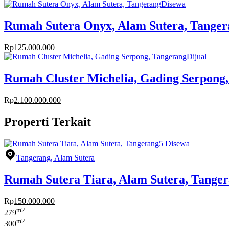
Disewa
Rumah Sutera Onyx, Alam Sutera, Tanger
Rp
125.000.000
Dijual
Rumah Cluster Michelia, Gading Serpong
Rp
2.100.000.000
Properti Terkait
5
Disewa
Tangerang, Alam Sutera
Rumah Sutera Tiara, Alam Sutera, Tange
Rp
150.000.000
m2
279
m2
300