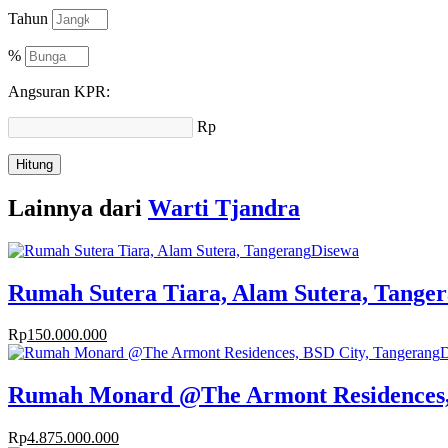
Tahun
%
Angsuran KPR:
Rp
Hitung
Lainnya dari
Warti Tjandra
Disewa
Rumah Sutera Tiara, Alam Sutera, Tange
Rp
150.000.000
D
Rumah Monard @The Armont Residences,
Rp
4.875.000.000