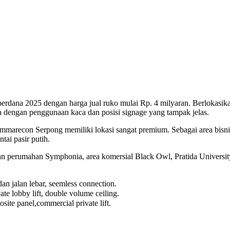
rdana 2025 dengan harga jual ruko mulai Rp. 4 milyaran. Berlokasik
dengan penggunaan kaca dan posisi signage yang tampak jelas.
mmarecon Serpong memiliki lokasi sangat premium. Sebagai area bis
tai pasir putih.
perumahan Symphonia, area komersial Black Owl, Pratida University
dan jalan lebar, seemless connection.
te lobby lift, double volume ceiling.
ite panel,commercial private lift.