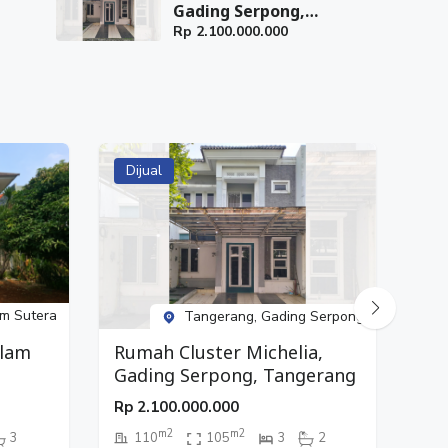
Gading Serpong,
Tangerang
Rp
2.100.000.000
Dijual
Di
m Sutera
Tangerang, Gading Serpong
Alam
Tan
Rumah Cluster Michelia,
Ti
Gading Serpong, Tangerang
Rp
Rp
2.100.000.000
m2
m2
3
110
105
3
2