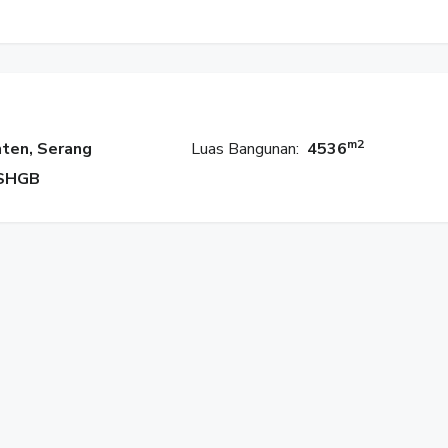
t (tidak termasuk dibangunan pabrik)
m2
ten, Serang
Luas Bangunan:
4536
SHGB
de PPh)