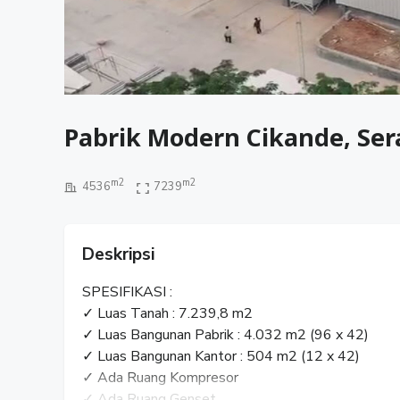
Pabrik Modern Cikande, Ser
m2
m2
4536
7239
Deskripsi
SPESIFIKASI :
✓ Luas Tanah : 7.239,8 m2
✓ Luas Bangunan Pabrik : 4.032 m2 (96 x 42)
✓ Luas Bangunan Kantor : 504 m2 (12 x 42)
✓ Ada Ruang Kompresor
✓ Ada Ruang Genset