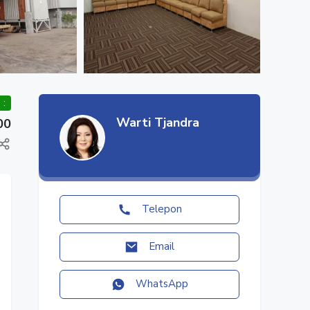
 :
Warti Tjandra
00
Telepon
Email
WhatsApp