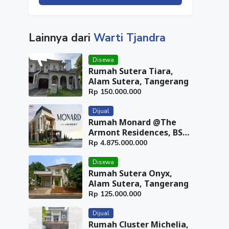
Lainnya dari
Warti Tjandra
Disewa
Rumah Sutera Tiara,
Alam Sutera, Tangerang
Rp
150.000.000
Dijual
Rumah Monard @The
Armont Residences, BSD
City, Tangerang
Rp
4.875.000.000
Disewa
Rumah Sutera Onyx,
Alam Sutera, Tangerang
Rp
125.000.000
Dijual
Rumah Cluster Michelia,