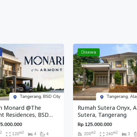
Disewa
Tangerang, BSD City
Tangerang, Ala
h Monard @The
Rumah Sutera Onyx, 
t Residences, BSD
Sutera, Tangerang
 Tangerang
75.000.000
Rp
125.000.000
2
m2
m2
m2
120
4
4
200
240
3