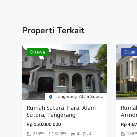
Properti Terkait
Disewa
Dijual
Tangerang, Alam Sutera
Rumah Sutera Tiara, Alam
Ruma
Sutera, Tangerang
Armon
City,
Rp
150.000.000
Rp
4.8
m2
m2
m
279
300
4
4
158