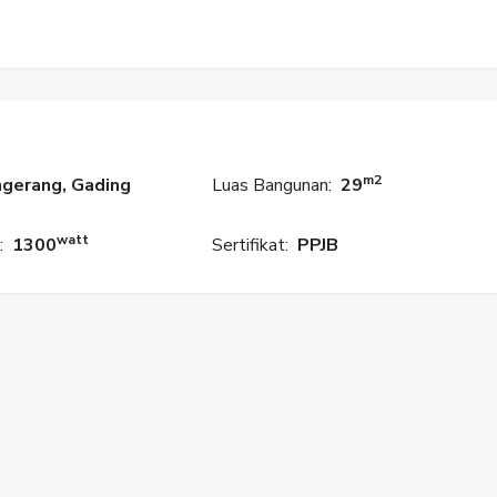
m2
gerang, Gading
Luas Bangunan:
29
watt
:
1300
Sertifikat:
PPJB