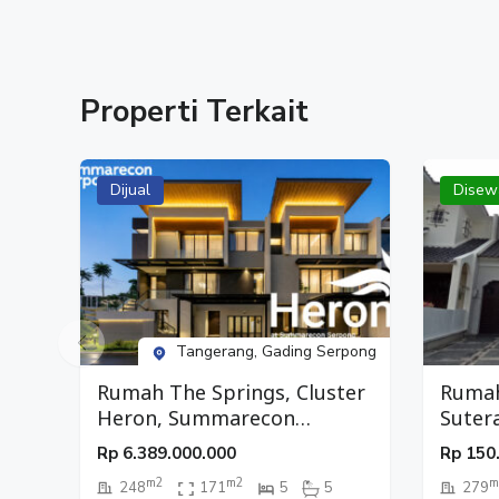
#apartemenmurah
#disewaapartemen
#dijualapartemen
Properti Terkait
Dijual
Disew
Tangerang, Gading Serpong
Rumah The Springs, Cluster
Rumah
Heron, Summarecon
Suter
Serpong, Tangerang
Rp
6.389.000.000
Rp
150
m2
m2
m
248
171
5
5
279