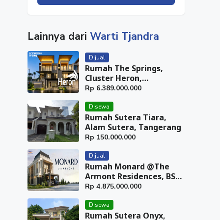
Lainnya dari
Warti Tjandra
Dijual
Rumah The Springs,
Cluster Heron,
Summarecon Serpong,
Rp
6.389.000.000
Tangerang
Disewa
Rumah Sutera Tiara,
Alam Sutera, Tangerang
Rp
150.000.000
Dijual
Rumah Monard @The
Armont Residences, BSD
City, Tangerang
Rp
4.875.000.000
Disewa
Rumah Sutera Onyx,