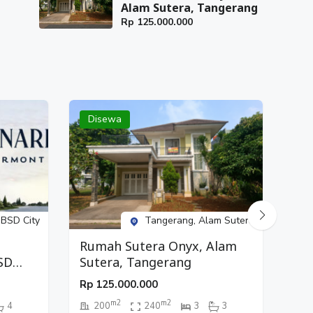
Alam Sutera, Tangerang
Rp
125.000.000
Disewa
Di
 BSD City
Tangerang, Alam Sutera
Rumah Sutera Onyx, Alam
Ru
SD
Sutera, Tangerang
Ga
Rp
125.000.000
Rp
m2
m2
4
200
240
3
3