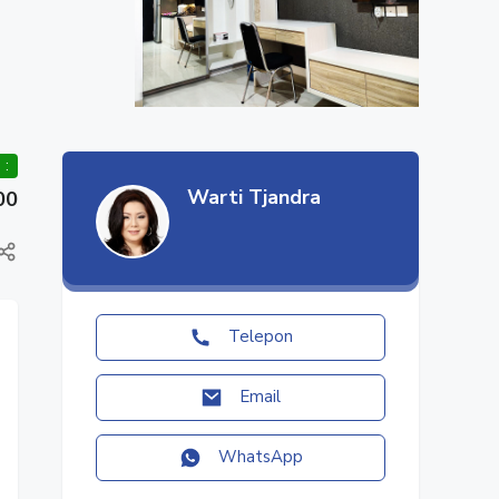
 :
Warti Tjandra
00
Telepon
Email
WhatsApp