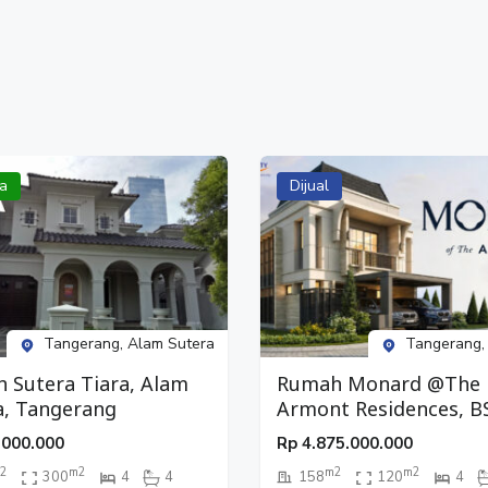
a
Dijual
Tangerang, Alam Sutera
Tangerang,
 Sutera Tiara, Alam
Rumah Monard @The
a, Tangerang
Armont Residences, B
City, Tangerang
.000.000
Rp
4.875.000.000
2
m2
m2
m2
300
4
4
158
120
4