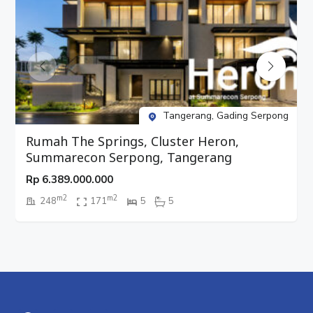
Tangerang, Gading Serpong
Rumah The Springs, Cluster Heron,
Summarecon Serpong, Tangerang
Rp
6.389.000.000
m2
m2
248
171
5
5