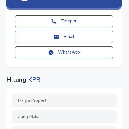
#apartemendisewa
#jualapartemen
#sewaapartemen
Telepon
#apartemenstrategis
#apartemen
Email
#apartemenjakarta
#apartemenjakartabarat
WhatsApp
#apartemen2br
#dijualapartemen
#disewaapartemen
#jakarta
Hitung
KPR
#jakartabarat