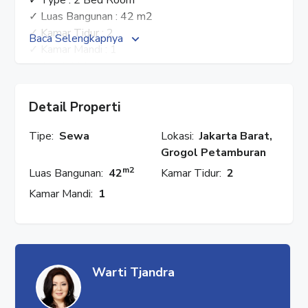
✓ Luas Bangunan : 42 m2
✓ Kamar Tidur : 2
Baca Selengkapnya
✓ Kamar Mandi : 1
✓ Air : PAM
✓ Furnish : Full Furnish
✓ Harga Jual : Rp. 800 JT
Detail Properti
✓ Harga Sewa : Rp. 65 JT / Tahun
Tipe:
Sewa
Lokasi:
Jakarta Barat,
HUBUNGI : WARTI
Grogol Petamburan
✓ Whatsapp : 08777 553 0989
m2
Luas Bangunan:
42
Kamar Tidur:
2
✓ Facebook : Rumah Properti
Kamar Mandi:
1
✓ Instagram : @rumahproperti1
✓ YouTube : Rumah Properti
#rumahproperti
#mediterania
Warti Tjandra
#tanjungduren
#apartemenmediterania
#apartemendijual