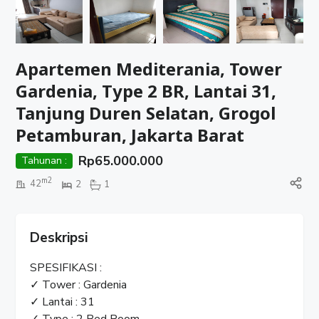
Apartemen Mediterania, Tower
Gardenia, Type 2 BR, Lantai 31,
Tanjung Duren Selatan, Grogol
Petamburan, Jakarta Barat
Rp
65.000.000
Tahunan :
m2
42
2
1
Deskripsi
SPESIFIKASI :
✓ Tower : Gardenia
✓ Lantai : 31
✓ Type : 2 Bed Room