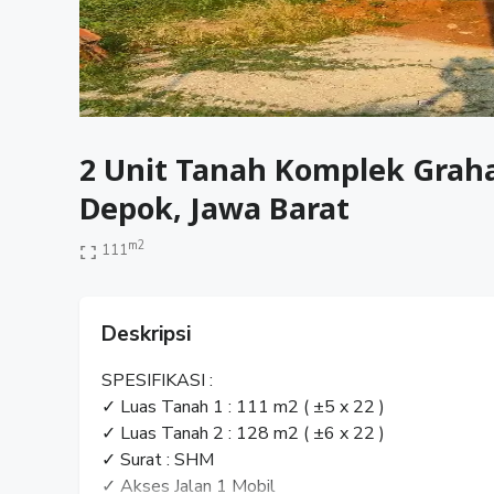
2 Unit Tanah Komplek Grah
Depok, Jawa Barat
m2
111
Deskripsi
SPESIFIKASI :
✓ Luas Tanah 1 : 111 m2 ( ±5 x 22 )
✓ Luas Tanah 2 : 128 m2 ( ±6 x 22 )
✓ Surat : SHM
✓ Akses Jalan 1 Mobil