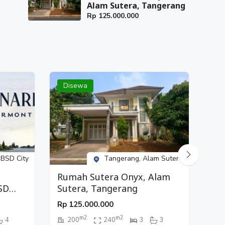
Alam Sutera, Tangerang
Rp
125.000.000
Disewa
Di
 BSD City
Tangerang, Alam Sutera
Rumah Sutera Onyx, Alam
Ru
SD
Sutera, Tangerang
Ga
Rp
125.000.000
Rp
m2
m2
4
200
240
3
3