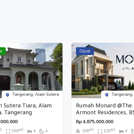
a
Dijual
Tangerang, Alam Sutera
Tangerang,
 Sutera Tiara, Alam
Rumah Monard @The
a, Tangerang
Armont Residences, B
City, Tangerang
.000.000
Rp
4.875.000.000
2
m2
m2
m2
300
4
4
158
120
4