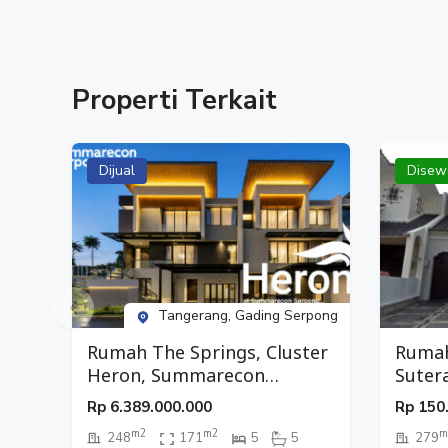
Properti Terkait
Dijual
Disew
Tangerang, Gading Serpong
Rumah The Springs, Cluster
Rumah
Heron, Summarecon
Suter
Serpong, Tangerang
Rp
6.389.000.000
Rp
150
m2
m2
m
248
171
5
5
279