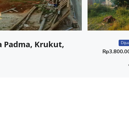
a Padma, Krukut,
Diju
Rp
3.800.0