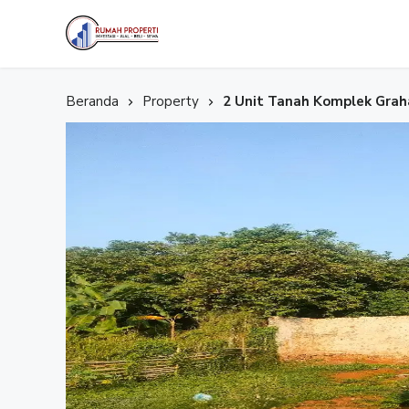
Selamat datang di Website Rumah Properti, temukan Properti idaman Anda bersama Kami.
Rumah Properti
Beranda
Property
2 Unit Tanah Komplek Grah