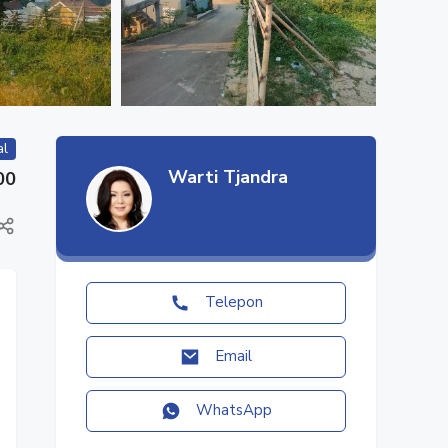
al
Warti Tjandra
00
Telepon
Email
WhatsApp