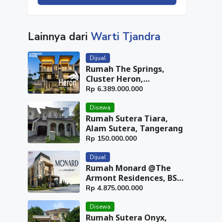
Lainnya dari
Warti Tjandra
Dijual
Rumah The Springs,
Cluster Heron,
Summarecon Serpong,
Rp
6.389.000.000
Tangerang
Disewa
Rumah Sutera Tiara,
Alam Sutera, Tangerang
Rp
150.000.000
Dijual
Rumah Monard @The
Armont Residences, BSD
City, Tangerang
Rp
4.875.000.000
Disewa
Rumah Sutera Onyx,