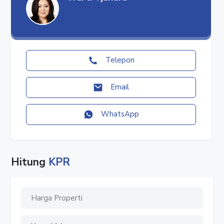
#RukoBlokM
#RukoDekatBlokM
#RukoMelawaiRaya
#RukoKebayoranBaru
#RukoJakarta
Telepon
#RukoJakartaSelatan
#RukoGandeng3Lantai
Email
#RukoGandeng4Lantai
#DijualRukoGandeng
WhatsApp
#DijualRuko
#Ruko3Lantai
#Ruko4Lantai
#JualRuko
Hitung
KPR
#Ruko
#RukoDijual
#JualRukoGandeng