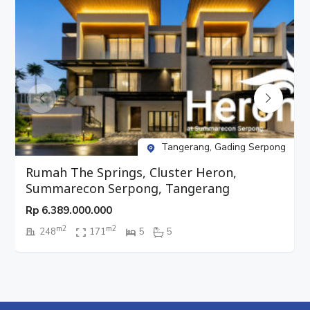
Tangerang, Gading Serpong
Rumah The Springs, Cluster Heron,
Summarecon Serpong, Tangerang
Rp
6.389.000.000
m2
m2
248
171
5
5