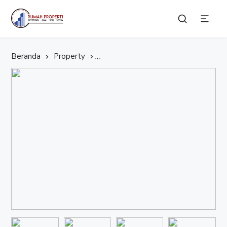
Selamat datang di Website Rumah Properti, temukan Properti idaman Anda bersama Kami.
Rumah Properti
Beranda
Property
2 Unit Gandeng Ruko Kawasan Blok