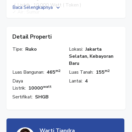
✓ Listrik : 10.000 Watt ( Token )
Baca Selengkapnya
✓ Air : Sumur
✓ Surat : SHGB
✓ Posisi Ruko Hook
✓ Harus Dibeli Semuanya
Detail Properti
✓ Harga 2 Ruko : Rp. 25 M
Tipe:
Ruko
Lokasi:
Jakarta
HUBUNGI : WARTI
Selatan, Kebayoran
✓ WhatsApp : 08777 553 0989
Baru
✓ Facebook : Rumah Properti
m2
m2
Luas Bangunan:
465
Luas Tanah:
155
✓ Instagram : @rumahproperti1
Daya
Lantai:
4
✓ YouTube : Rumah Properti
watt
Listrik:
10000
#RumahProperti
Sertifikat:
SHGB
#RukoBlokM
#MelawaiRaya
#KebayoranBaru
#Jakarta
#JakartaSelatan
Warti Tjandra