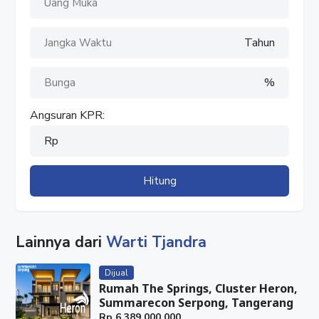
Tahun
%
Angsuran KPR:
Rp
Hitung
Lainnya dari
Warti Tjandra
Dijual
Rumah The Springs, Cluster Heron,
Summarecon Serpong, Tangerang
Rp
6.389.000.000